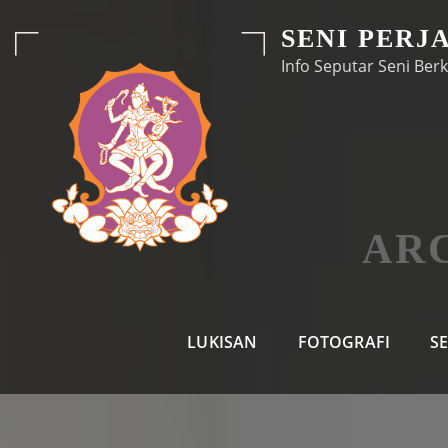
Skip
SENI PERJ
to
Info Seputar Seni Berk
content
ARC
LUKISAN
FOTOGRAFI
S