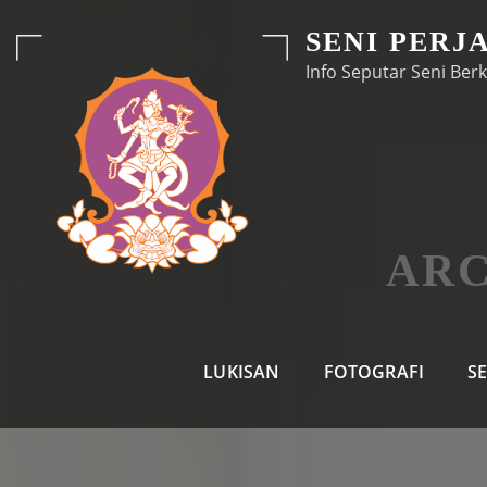
Skip
SENI PERJ
to
Info Seputar Seni Berk
content
ARC
LUKISAN
FOTOGRAFI
S