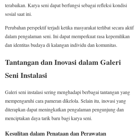
terabaikan. Karya seni dapat berfungsi sebagai refleksi kondisi
sosial saat ini.
Perubahan perspektif terjadi ketika masyarakat terlibat secara aktif
dalam pengalaman seni. Ini dapat memperkuat rasa kepemilikan
dan identitas budaya di kalangan individu dan komunitas.
Tantangan dan Inovasi dalam Galeri
Seni Instalasi
Galeri seni instalasi sering menghadapi berbagai tantangan yang
mempengaruhi cara pameran dikelola. Selain itu, inovasi yang
diterapkan dapat meningkatkan pengalaman pengunjung dan
menciptakan daya tarik baru bagi karya seni.
Kesulitan dalam Penataan dan Perawatan