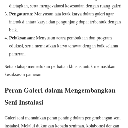
ditetapkan, serta mengevaluasi kesesuaian dengan ruang galeri.
Pengaturan
: Menyusun tata letak karya dalam galeri agar
interaksi antara karya dan pengunjung dapat terbentuk dengan
baik.
Pelaksanaan
: Menyusun acara pembukaan dan program
edukasi, serta memastikan karya terawat dengan baik selama
pameran.
Setiap tahap memerlukan perhatian khusus untuk memastikan
kesuksesan pameran.
Peran Galeri dalam Mengembangkan
Seni Instalasi
Galeri seni memainkan peran penting dalam pengembangan seni
instalasi. Melalui dukungan kepada seniman, kolaborasi dengan