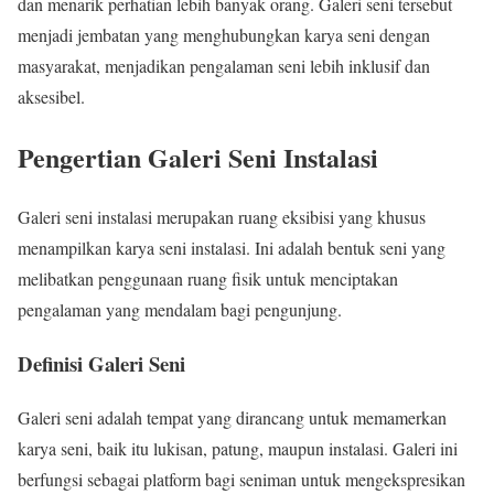
dan menarik perhatian lebih banyak orang. Galeri seni tersebut
menjadi jembatan yang menghubungkan karya seni dengan
masyarakat, menjadikan pengalaman seni lebih inklusif dan
aksesibel.
Pengertian Galeri Seni Instalasi
Galeri seni instalasi merupakan ruang eksibisi yang khusus
menampilkan karya seni instalasi. Ini adalah bentuk seni yang
melibatkan penggunaan ruang fisik untuk menciptakan
pengalaman yang mendalam bagi pengunjung.
Definisi Galeri Seni
Galeri seni adalah tempat yang dirancang untuk memamerkan
karya seni, baik itu lukisan, patung, maupun instalasi. Galeri ini
berfungsi sebagai platform bagi seniman untuk mengekspresikan