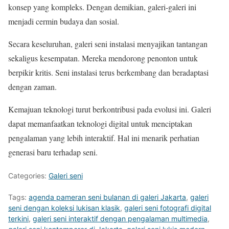
konsep yang kompleks. Dengan demikian, galeri-galeri ini
menjadi cermin budaya dan sosial.
Secara keseluruhan, galeri seni instalasi menyajikan tantangan
sekaligus kesempatan. Mereka mendorong penonton untuk
berpikir kritis. Seni instalasi terus berkembang dan beradaptasi
dengan zaman.
Kemajuan teknologi turut berkontribusi pada evolusi ini. Galeri
dapat memanfaatkan teknologi digital untuk menciptakan
pengalaman yang lebih interaktif. Hal ini menarik perhatian
generasi baru terhadap seni.
Categories:
Galeri seni
Tags:
agenda pameran seni bulanan di galeri Jakarta
,
galeri
seni dengan koleksi lukisan klasik
,
galeri seni fotografi digital
terkini
,
galeri seni interaktif dengan pengalaman multimedia
,