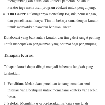
mengembangkan narasi dan konteks pameran. Selain itu,
kurator juga menyusun program edukasi untuk pengunjung.
Tim Galeri
: Dukungannya mencakup logistik, pemasangan,
dan pemeliharaan karya. Tim ini bekerja sama dengan kurator
untuk memastikan pameran berjalan lancar.
Kolaborasi yang baik antara kurator dan tim galeri sangat penting
untuk menciptakan pengalaman yang optimal bagi pengunjung.
Tahapan Kurasi
Tahapan kurasi dapat dibagi menjadi beberapa langkah yang
terstruktur:
Penelitian
: Melakukan penelitian tentang tema dan seni
instalasi yang bertujuan untuk memahami konteks yang lebih
besar.
Seleksi
: Memilih karya berdasarkan kriteria yang telah