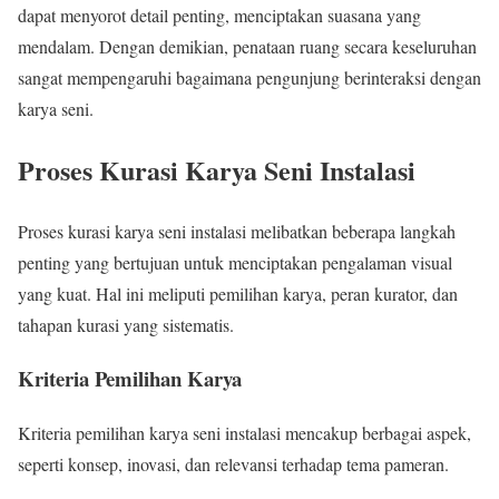
dapat menyorot detail penting, menciptakan suasana yang
mendalam. Dengan demikian, penataan ruang secara keseluruhan
sangat mempengaruhi bagaimana pengunjung berinteraksi dengan
karya seni.
Proses Kurasi Karya Seni Instalasi
Proses kurasi karya seni instalasi melibatkan beberapa langkah
penting yang bertujuan untuk menciptakan pengalaman visual
yang kuat. Hal ini meliputi pemilihan karya, peran kurator, dan
tahapan kurasi yang sistematis.
Kriteria Pemilihan Karya
Kriteria pemilihan karya seni instalasi mencakup berbagai aspek,
seperti konsep, inovasi, dan relevansi terhadap tema pameran.