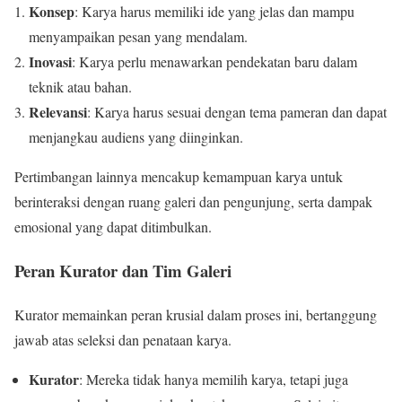
Konsep
: Karya harus memiliki ide yang jelas dan mampu
menyampaikan pesan yang mendalam.
Inovasi
: Karya perlu menawarkan pendekatan baru dalam
teknik atau bahan.
Relevansi
: Karya harus sesuai dengan tema pameran dan dapat
menjangkau audiens yang diinginkan.
Pertimbangan lainnya mencakup kemampuan karya untuk
berinteraksi dengan ruang galeri dan pengunjung, serta dampak
emosional yang dapat ditimbulkan.
Peran Kurator dan Tim Galeri
Kurator memainkan peran krusial dalam proses ini, bertanggung
jawab atas seleksi dan penataan karya.
Kurator
: Mereka tidak hanya memilih karya, tetapi juga