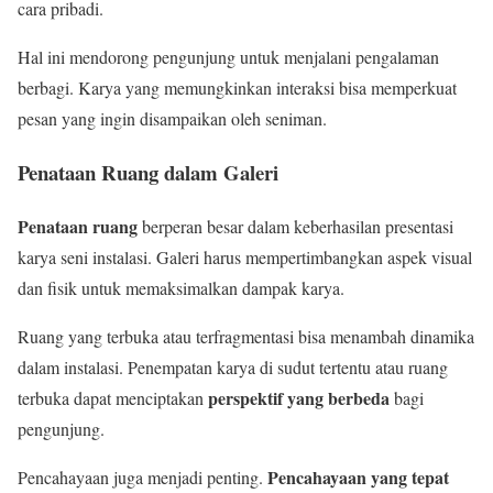
cara pribadi.
Hal ini mendorong pengunjung untuk menjalani pengalaman
berbagi. Karya yang memungkinkan interaksi bisa memperkuat
pesan yang ingin disampaikan oleh seniman.
Penataan Ruang dalam Galeri
Penataan ruang
berperan besar dalam keberhasilan presentasi
karya seni instalasi. Galeri harus mempertimbangkan aspek visual
dan fisik untuk memaksimalkan dampak karya.
Ruang yang terbuka atau terfragmentasi bisa menambah dinamika
dalam instalasi. Penempatan karya di sudut tertentu atau ruang
perspektif yang berbeda
terbuka dapat menciptakan
bagi
pengunjung.
Pencahayaan yang tepat
Pencahayaan juga menjadi penting.