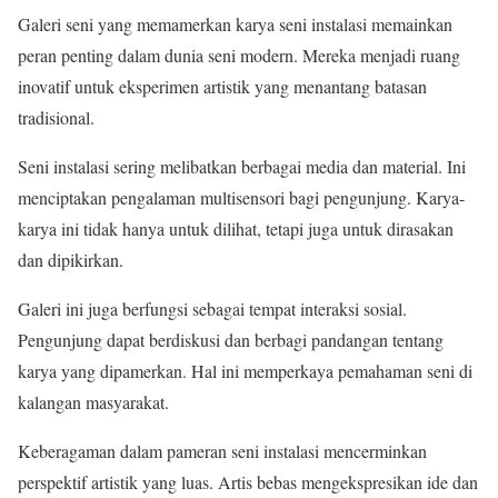
Galeri seni yang memamerkan karya seni instalasi memainkan
peran penting dalam dunia seni modern. Mereka menjadi ruang
inovatif untuk eksperimen artistik yang menantang batasan
tradisional.
Seni instalasi sering melibatkan berbagai media dan material. Ini
menciptakan pengalaman multisensori bagi pengunjung. Karya-
karya ini tidak hanya untuk dilihat, tetapi juga untuk dirasakan
dan dipikirkan.
Galeri ini juga berfungsi sebagai tempat interaksi sosial.
Pengunjung dapat berdiskusi dan berbagi pandangan tentang
karya yang dipamerkan. Hal ini memperkaya pemahaman seni di
kalangan masyarakat.
Keberagaman dalam pameran seni instalasi mencerminkan
perspektif artistik yang luas. Artis bebas mengekspresikan ide dan