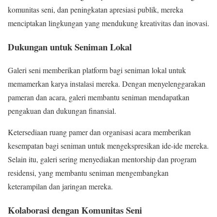
komunitas seni, dan peningkatan apresiasi publik, mereka
menciptakan lingkungan yang mendukung kreativitas dan inovasi.
Dukungan untuk Seniman Lokal
Galeri seni memberikan platform bagi seniman lokal untuk
memamerkan karya instalasi mereka. Dengan menyelenggarakan
pameran dan acara, galeri membantu seniman mendapatkan
pengakuan dan dukungan finansial.
Ketersediaan ruang pamer dan organisasi acara memberikan
kesempatan bagi seniman untuk mengekspresikan ide-ide mereka.
Selain itu, galeri sering menyediakan mentorship dan program
residensi, yang membantu seniman mengembangkan
keterampilan dan jaringan mereka.
Kolaborasi dengan Komunitas Seni