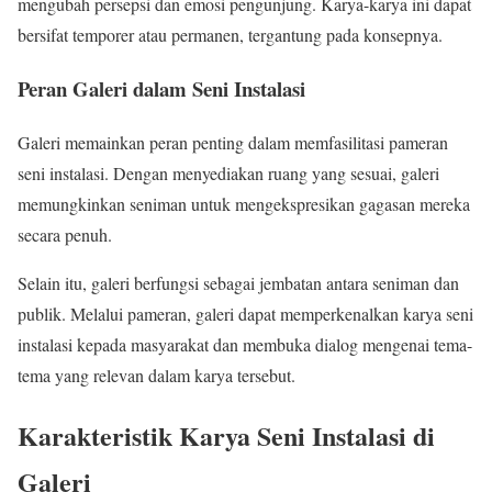
mengubah persepsi dan emosi pengunjung. Karya-karya ini dapat
bersifat temporer atau permanen, tergantung pada konsepnya.
Peran Galeri dalam Seni Instalasi
Galeri memainkan peran penting dalam memfasilitasi pameran
seni instalasi. Dengan menyediakan ruang yang sesuai, galeri
memungkinkan seniman untuk mengekspresikan gagasan mereka
secara penuh.
Selain itu, galeri berfungsi sebagai jembatan antara seniman dan
publik. Melalui pameran, galeri dapat memperkenalkan karya seni
instalasi kepada masyarakat dan membuka dialog mengenai tema-
tema yang relevan dalam karya tersebut.
Karakteristik Karya Seni Instalasi di
Galeri