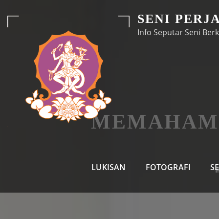
Skip
SENI PERJ
to
Info Seputar Seni Berk
content
MEMAHAMI
LUKISAN
FOTOGRAFI
S