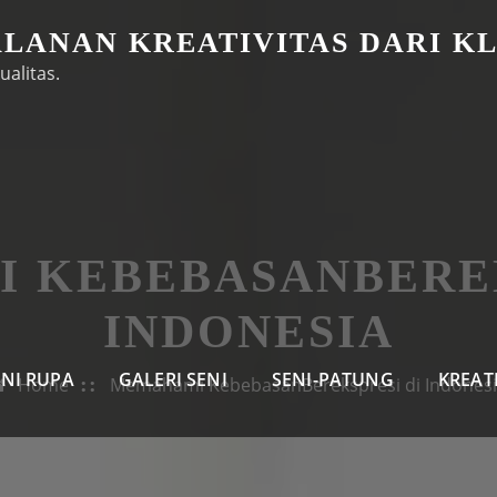
ALANAN KREATIVITAS DARI K
ualitas.
 KEBEBASANBEREK
INDONESIA
ENI RUPA
GALERI SENI
SENI-PATUNG
KREAT
Home
Memahami KebebasanBerekspresi di Indones