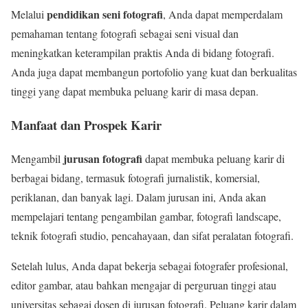
pendidikan seni fotografi
Melalui
, Anda dapat memperdalam
pemahaman tentang fotografi sebagai seni visual dan
meningkatkan keterampilan praktis Anda di bidang fotografi.
Anda juga dapat membangun portofolio yang kuat dan berkualitas
tinggi yang dapat membuka peluang karir di masa depan.
Manfaat dan Prospek Karir
jurusan fotografi
Mengambil
dapat membuka peluang karir di
berbagai bidang, termasuk fotografi jurnalistik, komersial,
periklanan, dan banyak lagi. Dalam jurusan ini, Anda akan
mempelajari tentang pengambilan gambar, fotografi landscape,
teknik fotografi studio, pencahayaan, dan sifat peralatan fotografi.
Setelah lulus, Anda dapat bekerja sebagai fotografer profesional,
editor gambar, atau bahkan mengajar di perguruan tinggi atau
universitas sebagai dosen di jurusan fotografi. Peluang karir dalam