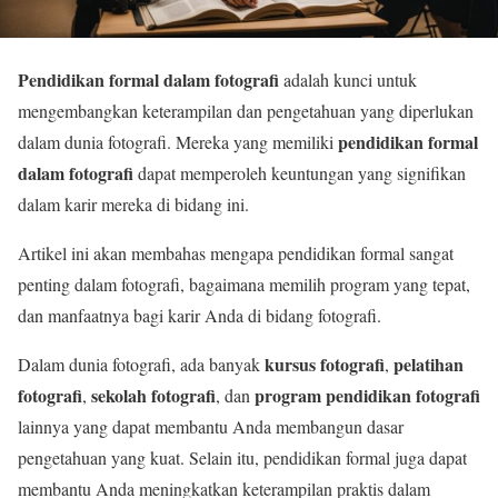
Pendidikan formal dalam fotografi
adalah kunci untuk
mengembangkan keterampilan dan pengetahuan yang diperlukan
pendidikan formal
dalam dunia fotografi. Mereka yang memiliki
dalam fotografi
dapat memperoleh keuntungan yang signifikan
dalam karir mereka di bidang ini.
Artikel ini akan membahas mengapa pendidikan formal sangat
penting dalam fotografi, bagaimana memilih program yang tepat,
dan manfaatnya bagi karir Anda di bidang fotografi.
kursus fotografi
pelatihan
Dalam dunia fotografi, ada banyak
,
fotografi
sekolah fotografi
program pendidikan fotografi
,
, dan
lainnya yang dapat membantu Anda membangun dasar
pengetahuan yang kuat. Selain itu, pendidikan formal juga dapat
membantu Anda meningkatkan keterampilan praktis dalam