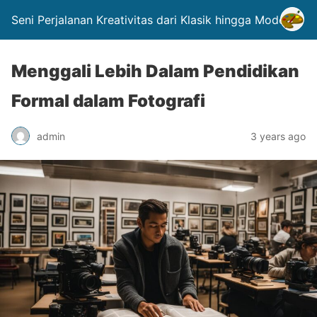
Seni Perjalanan Kreativitas dari Klasik hingga Modern.
Menggali Lebih Dalam Pendidikan
Formal dalam Fotografi
admin
3 years ago