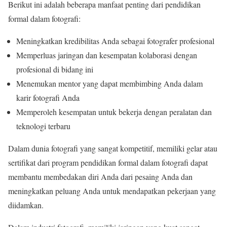
Berikut ini adalah beberapa manfaat penting dari pendidikan
formal dalam fotografi:
Meningkatkan kredibilitas Anda sebagai fotografer profesional
Memperluas jaringan dan kesempatan kolaborasi dengan
profesional di bidang ini
Menemukan mentor yang dapat membimbing Anda dalam
karir fotografi Anda
Memperoleh kesempatan untuk bekerja dengan peralatan dan
teknologi terbaru
Dalam dunia fotografi yang sangat kompetitif, memiliki gelar atau
sertifikat dari program pendidikan formal dalam fotografi dapat
membantu membedakan diri Anda dari pesaing Anda dan
meningkatkan peluang Anda untuk mendapatkan pekerjaan yang
diidamkan.