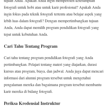
tujuan Anda. Apakah Anda ingin memperoleh keterampilan
fotografi untuk hobi atau untuk karir profesional? Apakah Anda
ingin fokus pada teknik fotografi tertentu atau belajar aspek yang
lebih luas dalam fotografi? Dengan mempertimbangkan tujuan
Anda, Anda dapat memilih program pendidikan fotografi yang
tepat untuk kebutuhan Anda.
Cari Tahu Tentang Program
Cari tahu tentang program pendidikan fotografi yang Anda
pertimbangkan. Pelajari tentang materi yang diajarkan, durasi
kursus atau program, biaya, dan jadwal. Anda juga dapat mencari
informasi dari alumni program tersebut untuk mengetahui
pengalaman mereka dan bagaimana program tersebut membantu
karir mereka di bidang fotografi.
Periksa Kredensial Instruktur