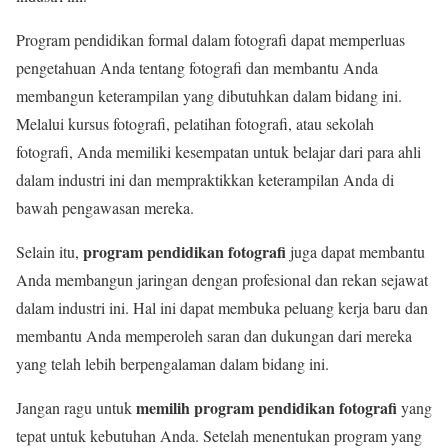
Program pendidikan formal dalam fotografi dapat memperluas
pengetahuan Anda tentang fotografi dan membantu Anda
membangun keterampilan yang dibutuhkan dalam bidang ini.
Melalui kursus fotografi, pelatihan fotografi, atau sekolah
fotografi, Anda memiliki kesempatan untuk belajar dari para ahli
dalam industri ini dan mempraktikkan keterampilan Anda di
bawah pengawasan mereka.
program pendidikan fotografi
Selain itu,
juga dapat membantu
Anda membangun jaringan dengan profesional dan rekan sejawat
dalam industri ini. Hal ini dapat membuka peluang kerja baru dan
membantu Anda memperoleh saran dan dukungan dari mereka
yang telah lebih berpengalaman dalam bidang ini.
memilih program pendidikan fotografi
Jangan ragu untuk
yang
tepat untuk kebutuhan Anda. Setelah menentukan program yang