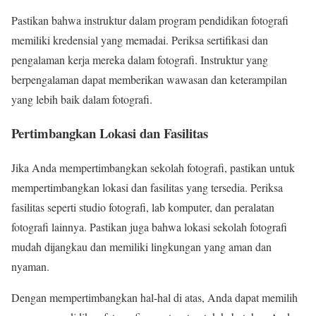
Pastikan bahwa instruktur dalam program pendidikan fotografi
memiliki kredensial yang memadai. Periksa sertifikasi dan
pengalaman kerja mereka dalam fotografi. Instruktur yang
berpengalaman dapat memberikan wawasan dan keterampilan
yang lebih baik dalam fotografi.
Pertimbangkan Lokasi dan Fasilitas
Jika Anda mempertimbangkan sekolah fotografi, pastikan untuk
mempertimbangkan lokasi dan fasilitas yang tersedia. Periksa
fasilitas seperti studio fotografi, lab komputer, dan peralatan
fotografi lainnya. Pastikan juga bahwa lokasi sekolah fotografi
mudah dijangkau dan memiliki lingkungan yang aman dan
nyaman.
Dengan mempertimbangkan hal-hal di atas, Anda dapat memilih