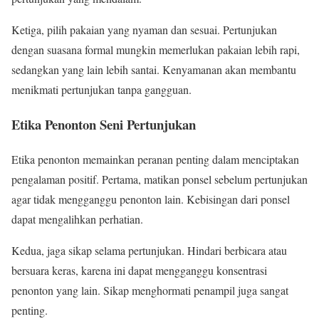
Ketiga, pilih pakaian yang nyaman dan sesuai. Pertunjukan
dengan suasana formal mungkin memerlukan pakaian lebih rapi,
sedangkan yang lain lebih santai. Kenyamanan akan membantu
menikmati pertunjukan tanpa gangguan.
Etika Penonton Seni Pertunjukan
Etika penonton memainkan peranan penting dalam menciptakan
pengalaman positif. Pertama, matikan ponsel sebelum pertunjukan
agar tidak mengganggu penonton lain. Kebisingan dari ponsel
dapat mengalihkan perhatian.
Kedua, jaga sikap selama pertunjukan. Hindari berbicara atau
bersuara keras, karena ini dapat mengganggu konsentrasi
penonton yang lain. Sikap menghormati penampil juga sangat
penting.