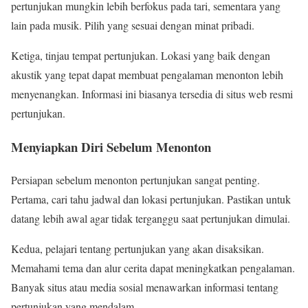
pertunjukan mungkin lebih berfokus pada tari, sementara yang
lain pada musik. Pilih yang sesuai dengan minat pribadi.
Ketiga, tinjau tempat pertunjukan. Lokasi yang baik dengan
akustik yang tepat dapat membuat pengalaman menonton lebih
menyenangkan. Informasi ini biasanya tersedia di situs web resmi
pertunjukan.
Menyiapkan Diri Sebelum Menonton
Persiapan sebelum menonton pertunjukan sangat penting.
Pertama, cari tahu jadwal dan lokasi pertunjukan. Pastikan untuk
datang lebih awal agar tidak terganggu saat pertunjukan dimulai.
Kedua, pelajari tentang pertunjukan yang akan disaksikan.
Memahami tema dan alur cerita dapat meningkatkan pengalaman.
Banyak situs atau media sosial menawarkan informasi tentang
pertunjukan yang mendalam.