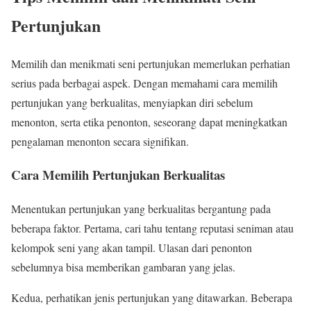
Pertunjukan
Memilih dan menikmati seni pertunjukan memerlukan perhatian
serius pada berbagai aspek. Dengan memahami cara memilih
pertunjukan yang berkualitas, menyiapkan diri sebelum
menonton, serta etika penonton, seseorang dapat meningkatkan
pengalaman menonton secara signifikan.
Cara Memilih Pertunjukan Berkualitas
Menentukan pertunjukan yang berkualitas bergantung pada
beberapa faktor. Pertama, cari tahu tentang reputasi seniman atau
kelompok seni yang akan tampil. Ulasan dari penonton
sebelumnya bisa memberikan gambaran yang jelas.
Kedua, perhatikan jenis pertunjukan yang ditawarkan. Beberapa