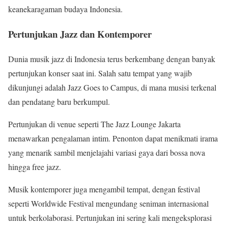
keanekaragaman budaya Indonesia.
Pertunjukan Jazz dan Kontemporer
Dunia musik jazz di Indonesia terus berkembang dengan banyak
pertunjukan konser saat ini. Salah satu tempat yang wajib
dikunjungi adalah Jazz Goes to Campus, di mana musisi terkenal
dan pendatang baru berkumpul.
Pertunjukan di venue seperti The Jazz Lounge Jakarta
menawarkan pengalaman intim. Penonton dapat menikmati irama
yang menarik sambil menjelajahi variasi gaya dari bossa nova
hingga free jazz.
Musik kontemporer juga mengambil tempat, dengan festival
seperti Worldwide Festival mengundang seniman internasional
untuk berkolaborasi. Pertunjukan ini sering kali mengeksplorasi