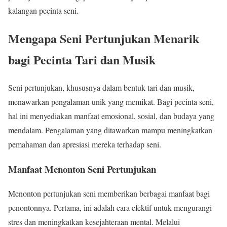
kalangan pecinta seni.
Mengapa Seni Pertunjukan Menarik
bagi Pecinta Tari dan Musik
Seni pertunjukan, khususnya dalam bentuk tari dan musik,
menawarkan pengalaman unik yang memikat. Bagi pecinta seni,
hal ini menyediakan manfaat emosional, sosial, dan budaya yang
mendalam. Pengalaman yang ditawarkan mampu meningkatkan
pemahaman dan apresiasi mereka terhadap seni.
Manfaat Menonton Seni Pertunjukan
Menonton pertunjukan seni memberikan berbagai manfaat bagi
penontonnya. Pertama, ini adalah cara efektif untuk mengurangi
stres dan meningkatkan kesejahteraan mental. Melalui