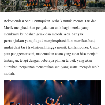
Rekomendasi Seni Pertunjukan Terbaik untuk Pecinta Tari dan
Musik menghadirkan pengalaman unik bagi mereka yang
Ada banyak
menikmati keindahan gerak dan melodi.
pertunjukan yang dapat menginspirasi dan memikat hati,
mulai dari tari tradisional hingga musik kontemporer.
Untuk
para penggemar seni, menemukan acara yang tepat bisa menjadi
tantangan, tetapi dengan beberapa pilihan terbaik yang akan
diuraikan, perjalanan menemukan seni yang sesuai menjadi lebih
mudah.