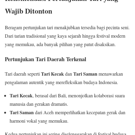
Wajib Ditonton
Beragam pertunjukan tari menakjubkan tersedia bagi pecinta seni.
Dari tarian tradisional yang kaya sejarah hingga festival modern
yang memukau, ada banyak pilihan yang patut disaksikan.
Pertunjukan Tari Daerah Terkenal
Tari Kecak
Tari Saman
Tari daerah seperti
dan
menawarkan
pengalaman autentik yang merefleksikan budaya Indonesia.
Tari Kecak
, berasal dari Bali, menonjolkan kolaborasi suara
manusia dan gerakan dramatis.
Tari Saman
dari Aceh memperlihatkan kecepatan gerak dan
harmoni vokal yang memukau.
Kedua pertunjukan ini sering diselenggarakan di festival budaya.