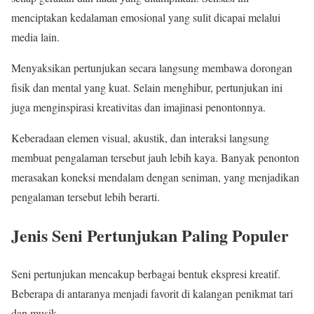
menciptakan kedalaman emosional yang sulit dicapai melalui
media lain.
Menyaksikan pertunjukan secara langsung membawa dorongan
fisik dan mental yang kuat. Selain menghibur, pertunjukan ini
juga menginspirasi kreativitas dan imajinasi penontonnya.
Keberadaan elemen visual, akustik, dan interaksi langsung
membuat pengalaman tersebut jauh lebih kaya. Banyak penonton
merasakan koneksi mendalam dengan seniman, yang menjadikan
pengalaman tersebut lebih berarti.
Jenis Seni Pertunjukan Paling Populer
Seni pertunjukan mencakup berbagai bentuk ekspresi kreatif.
Beberapa di antaranya menjadi favorit di kalangan penikmat tari
dan musik.