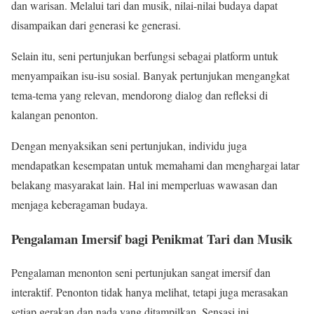
dan warisan. Melalui tari dan musik, nilai-nilai budaya dapat
disampaikan dari generasi ke generasi.
Selain itu, seni pertunjukan berfungsi sebagai platform untuk
menyampaikan isu-isu sosial. Banyak pertunjukan mengangkat
tema-tema yang relevan, mendorong dialog dan refleksi di
kalangan penonton.
Dengan menyaksikan seni pertunjukan, individu juga
mendapatkan kesempatan untuk memahami dan menghargai latar
belakang masyarakat lain. Hal ini memperluas wawasan dan
menjaga keberagaman budaya.
Pengalaman Imersif bagi Penikmat Tari dan Musik
Pengalaman menonton seni pertunjukan sangat imersif dan
interaktif. Penonton tidak hanya melihat, tetapi juga merasakan
setiap gerakan dan nada yang ditampilkan. Sensasi ini