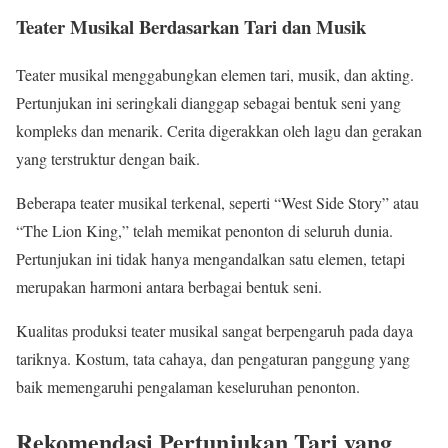
Teater Musikal Berdasarkan Tari dan Musik
Teater musikal menggabungkan elemen tari, musik, dan akting.
Pertunjukan ini seringkali dianggap sebagai bentuk seni yang
kompleks dan menarik. Cerita digerakkan oleh lagu dan gerakan
yang terstruktur dengan baik.
Beberapa teater musikal terkenal, seperti “West Side Story” atau
“The Lion King,” telah memikat penonton di seluruh dunia.
Pertunjukan ini tidak hanya mengandalkan satu elemen, tetapi
merupakan harmoni antara berbagai bentuk seni.
Kualitas produksi teater musikal sangat berpengaruh pada daya
tariknya. Kostum, tata cahaya, dan pengaturan panggung yang
baik memengaruhi pengalaman keseluruhan penonton.
Rekomendasi Pertunjukan Tari yang