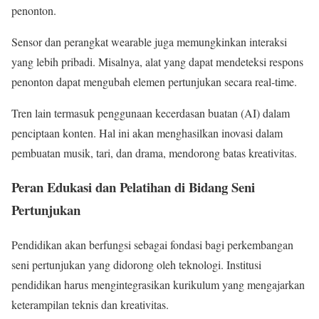
penonton.
Sensor dan perangkat wearable juga memungkinkan interaksi
yang lebih pribadi. Misalnya, alat yang dapat mendeteksi respons
penonton dapat mengubah elemen pertunjukan secara real-time.
Tren lain termasuk penggunaan kecerdasan buatan (AI) dalam
penciptaan konten. Hal ini akan menghasilkan inovasi dalam
pembuatan musik, tari, dan drama, mendorong batas kreativitas.
Peran Edukasi dan Pelatihan di Bidang Seni
Pertunjukan
Pendidikan akan berfungsi sebagai fondasi bagi perkembangan
seni pertunjukan yang didorong oleh teknologi. Institusi
pendidikan harus mengintegrasikan kurikulum yang mengajarkan
keterampilan teknis dan kreativitas.