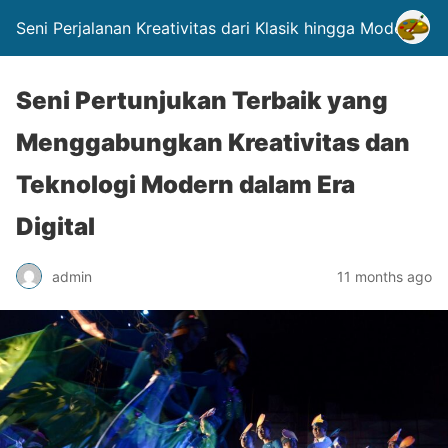
Seni Perjalanan Kreativitas dari Klasik hingga Modern.
Seni Pertunjukan Terbaik yang
Menggabungkan Kreativitas dan
Teknologi Modern dalam Era
Digital
admin
11 months ago