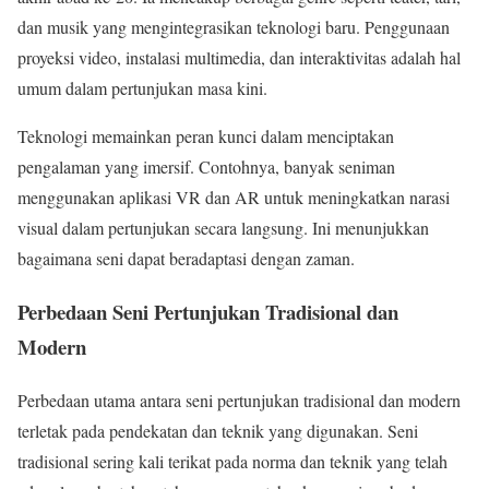
dan musik yang mengintegrasikan teknologi baru. Penggunaan
proyeksi video, instalasi multimedia, dan interaktivitas adalah hal
umum dalam pertunjukan masa kini.
Teknologi memainkan peran kunci dalam menciptakan
pengalaman yang imersif. Contohnya, banyak seniman
menggunakan aplikasi VR dan AR untuk meningkatkan narasi
visual dalam pertunjukan secara langsung. Ini menunjukkan
bagaimana seni dapat beradaptasi dengan zaman.
Perbedaan Seni Pertunjukan Tradisional dan
Modern
Perbedaan utama antara seni pertunjukan tradisional dan modern
terletak pada pendekatan dan teknik yang digunakan. Seni
tradisional sering kali terikat pada norma dan teknik yang telah