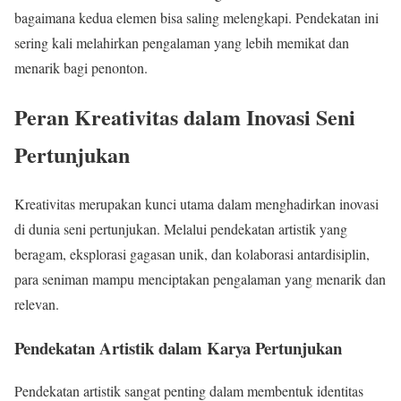
bagaimana kedua elemen bisa saling melengkapi. Pendekatan ini
sering kali melahirkan pengalaman yang lebih memikat dan
menarik bagi penonton.
Peran Kreativitas dalam Inovasi Seni
Pertunjukan
Kreativitas merupakan kunci utama dalam menghadirkan inovasi
di dunia seni pertunjukan. Melalui pendekatan artistik yang
beragam, eksplorasi gagasan unik, dan kolaborasi antardisiplin,
para seniman mampu menciptakan pengalaman yang menarik dan
relevan.
Pendekatan Artistik dalam Karya Pertunjukan
Pendekatan artistik sangat penting dalam membentuk identitas