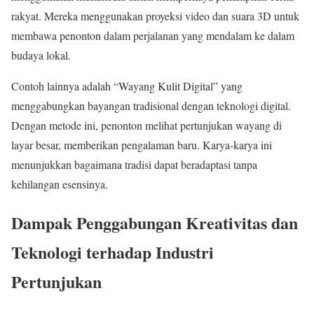
rakyat. Mereka menggunakan proyeksi video dan suara 3D untuk
membawa penonton dalam perjalanan yang mendalam ke dalam
budaya lokal.
Contoh lainnya adalah “Wayang Kulit Digital” yang
menggabungkan bayangan tradisional dengan teknologi digital.
Dengan metode ini, penonton melihat pertunjukan wayang di
layar besar, memberikan pengalaman baru. Karya-karya ini
menunjukkan bagaimana tradisi dapat beradaptasi tanpa
kehilangan esensinya.
Dampak Penggabungan Kreativitas dan
Teknologi terhadap Industri
Pertunjukan