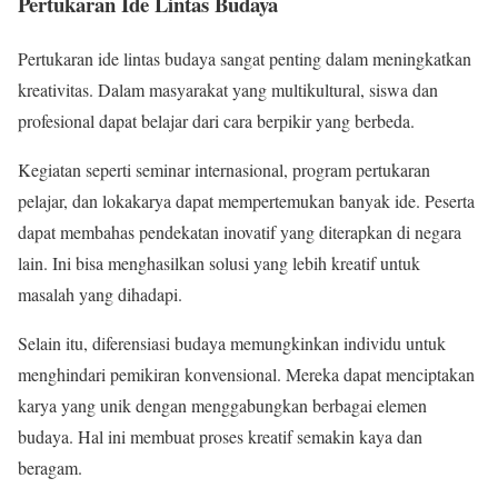
Pertukaran Ide Lintas Budaya
Pertukaran ide lintas budaya sangat penting dalam meningkatkan
kreativitas. Dalam masyarakat yang multikultural, siswa dan
profesional dapat belajar dari cara berpikir yang berbeda.
Kegiatan seperti seminar internasional, program pertukaran
pelajar, dan lokakarya dapat mempertemukan banyak ide. Peserta
dapat membahas pendekatan inovatif yang diterapkan di negara
lain. Ini bisa menghasilkan solusi yang lebih kreatif untuk
masalah yang dihadapi.
Selain itu, diferensiasi budaya memungkinkan individu untuk
menghindari pemikiran konvensional. Mereka dapat menciptakan
karya yang unik dengan menggabungkan berbagai elemen
budaya. Hal ini membuat proses kreatif semakin kaya dan
beragam.