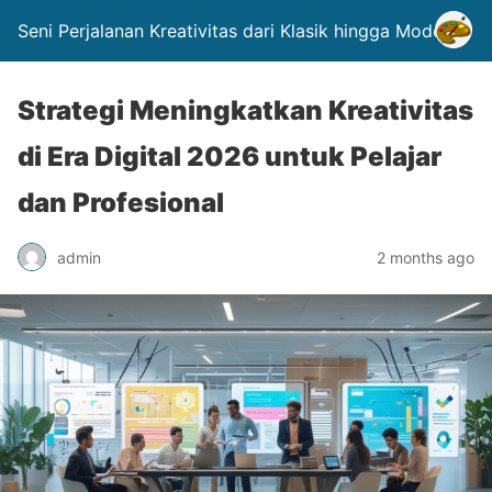
Seni Perjalanan Kreativitas dari Klasik hingga Modern.
Strategi Meningkatkan Kreativitas
di Era Digital 2026 untuk Pelajar
dan Profesional
admin
2 months ago