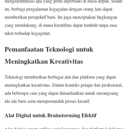
mengidentifikasi apa yang perlu diperbaiki di masa depan. Selain
itu, berbagi pengalaman kegagalan dengan orang lain dapat
memberikan perspektif baru. Ini juga menciptakan lingkungan
yang mendukung, di mana kreatifitas dapat tumbuh tanpa rasa
takut terhadap kegagalan.
Pemanfaatan Teknologi untuk
Meningkatkan Kreativitas
Teknologi memberikan berbagai alat dan platform yang dapat
meningkatkan kreativitas. Dalam konteks pelajar dan profesional,
ada beberapa cara yang dapat dimanfaatkan untuk merangsang
ide-ide baru serta mempermudah proses kreatif.
Alat Digital untuk Brainstorming Efektif
Alat digital seperti aplikasi mind mapping dan platform kolaborasi