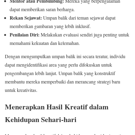
Mentor atau Pembimbing:
Mereka yang berpengalaman
dapat memberikan saran berharga.
Rekan Sejawat:
Umpan balik dari teman sejawat dapat
memberikan gambaran yang lebih inklusif.
Penilaian Diri:
Melakukan evaluasi sendiri juga penting untuk
memahami kekuatan dan kelemahan.
Dengan mengumpulkan umpan balik ini secara teratur, individu
dapat mengidentifikasi area yang perlu difokuskan untuk
pengembangan lebih lanjut. Umpan balik yang konstruktif
membantu mereka memperbaiki dan merancang strategi baru
untuk kreativitas.
Menerapkan Hasil Kreatif dalam
Kehidupan Sehari-hari