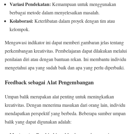
Variasi Pendekatan:
Kemampuan untuk menggunakan
berbagai metode dalam menyelesaikan masalah.
Kolaborasi:
Keterlibatan dalam proyek dengan tim atau
kelompok.
Mengawasi indikator ini dapat memberi gambaran jelas tentang
perkembangan kreativitas. Pembelajaran dapat dilakukan melalui
penilaian diri atau dengan bantuan rekan. Ini membantu individu
mengetahui apa yang sudah baik dan apa yang perlu diperbaiki.
Feedback sebagai Alat Pengembangan
Umpan balik merupakan alat penting untuk meningkatkan
kreativitas. Dengan menerima masukan dari orang lain, individu
mendapatkan perspektif yang berbeda. Beberapa sumber umpan
balik yang dapat digunakan adalah: