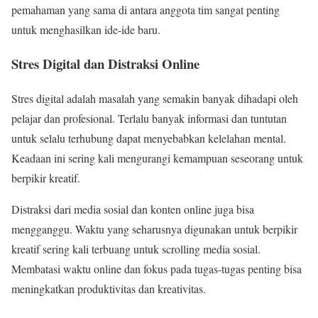
pemahaman yang sama di antara anggota tim sangat penting
untuk menghasilkan ide-ide baru.
Stres Digital dan Distraksi Online
Stres digital adalah masalah yang semakin banyak dihadapi oleh
pelajar dan profesional. Terlalu banyak informasi dan tuntutan
untuk selalu terhubung dapat menyebabkan kelelahan mental.
Keadaan ini sering kali mengurangi kemampuan seseorang untuk
berpikir kreatif.
Distraksi dari media sosial dan konten online juga bisa
mengganggu. Waktu yang seharusnya digunakan untuk berpikir
kreatif sering kali terbuang untuk scrolling media sosial.
Membatasi waktu online dan fokus pada tugas-tugas penting bisa
meningkatkan produktivitas dan kreativitas.