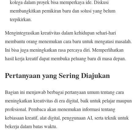
kolega dalam proyek bisa memperkaya ide. Diskusi
membangkitkan pemikiran baru dan solusi yang belum
terpikirkan.
Mengintegrasikan kreativitas dalam kehidupan sehari-hari
membantu orang menemukan cara baru untuk mengatasi masalah.
Ini bisa juga meningkatkan rasa percaya diri. Memperlihatkan
hasil kerja kreatif dapat membuka peluang baru di masa depan.
Pertanyaan yang Sering Diajukan
Bagian ini menjawab berbagai pertanyaan umum tentang cara
meningkatkan kreativitas di era digital, baik untuk pelajar maupun
profesional. Pembaca akan menemukan informasi tentang
kebiasaan kreatif, alat digital, penggunaan AI, serta teknik untuk
bekerja dalam batas waktu.