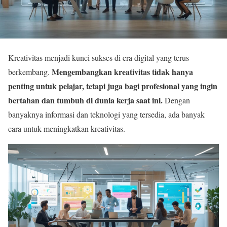
Kreativitas menjadi kunci sukses di era digital yang terus
Mengembangkan kreativitas tidak hanya
berkembang.
penting untuk pelajar, tetapi juga bagi profesional yang ingin
bertahan dan tumbuh di dunia kerja saat ini.
Dengan
banyaknya informasi dan teknologi yang tersedia, ada banyak
cara untuk meningkatkan kreativitas.