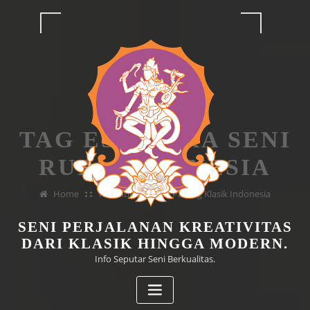
Skip
to
content
TAG ESTETIKA SENI
RUPA INDONESIA
Home
Kecantikan Abadi Patung Klasik Indonesia
SENI PERJALANAN KREATIVITAS
DARI KLASIK HINGGA MODERN.
Info Seputar Seni Berkualitas.