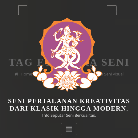
Skip
to
content
TAG ESTETIKA SENI
Home
Eksplorasi dan Pemahaman Karya Seni Visual
SENI PERJALANAN KREATIVITAS
DARI KLASIK HINGGA MODERN.
Info Seputar Seni Berkualitas.