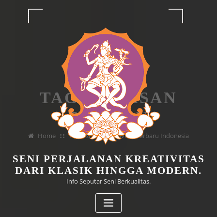
Skip
to
content
TAG GAGASAN
BRILIAN
Home
Inovasi dan Kreativitas Terbaru Indonesia
SENI PERJALANAN KREATIVITAS
DARI KLASIK HINGGA MODERN.
Info Seputar Seni Berkualitas.