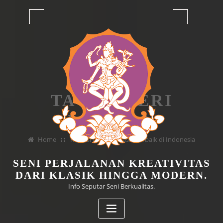
Skip
to
content
TAG GALERI
LUKISAN
Home
Koleksi Lukisan Klasik Terbaik di Indonesia
SENI PERJALANAN KREATIVITAS
DARI KLASIK HINGGA MODERN.
Info Seputar Seni Berkualitas.