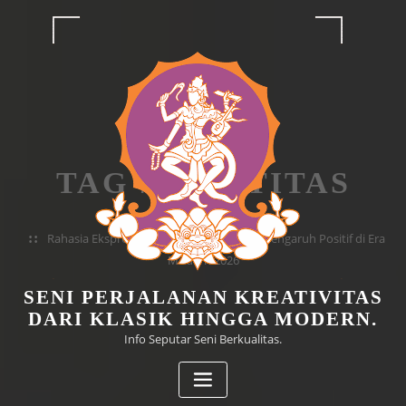
Skip
to
content
TAG #IDENTITAS
Home
Rahasia Ekspresi Diri yang Sehat dan Berpengaruh Positif di Era
Modern 2026
SENI PERJALANAN KREATIVITAS
DARI KLASIK HINGGA MODERN.
Info Seputar Seni Berkualitas.