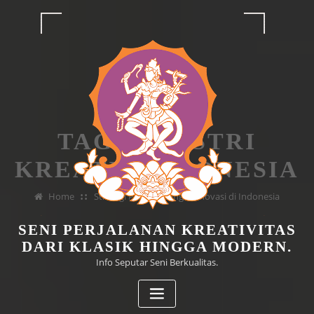
Skip
to
content
TAG INDUSTRI
KREATIF INDONESIA
Home
Strategi Pengembangan Inovasi di Indonesia
SENI PERJALANAN KREATIVITAS
DARI KLASIK HINGGA MODERN.
Info Seputar Seni Berkualitas.