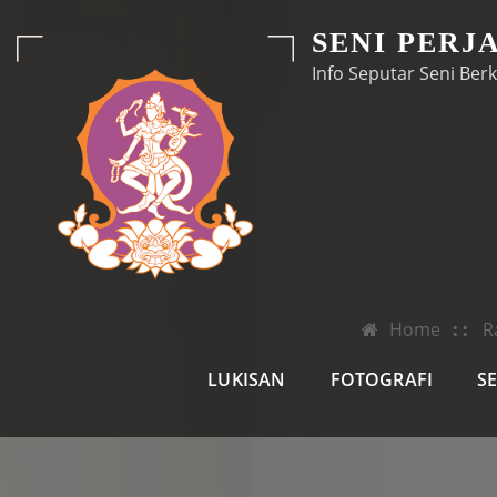
Skip
SENI PERJ
to
Info Seputar Seni Berk
content
Home
R
LUKISAN
FOTOGRAFI
S