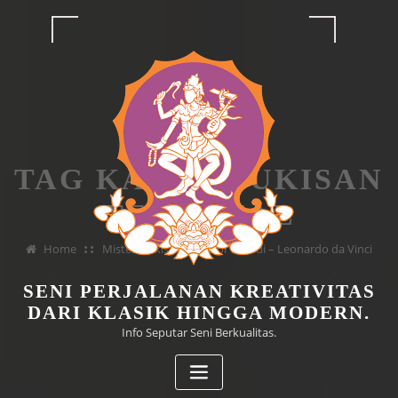
Skip
to
content
TAG KARYA LUKISAN
TERKENAL
Home
Misteri Lukisan Salvator Mundi – Leonardo da Vinci
SENI PERJALANAN KREATIVITAS
DARI KLASIK HINGGA MODERN.
Info Seputar Seni Berkualitas.