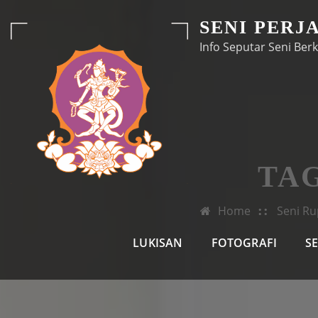
Skip
SENI PERJ
to
Info Seputar Seni Berk
content
TA
Home
Seni Ru
LUKISAN
FOTOGRAFI
S