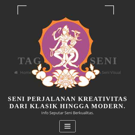
Skip
to
content
TAG KARYA SENI
Home
Eksplorasi dan Pemahaman Karya Seni Visual
SENI PERJALANAN KREATIVITAS
DARI KLASIK HINGGA MODERN.
Info Seputar Seni Berkualitas.