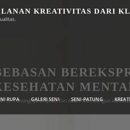
ALANAN KREATIVITAS DARI K
ualitas.
BEBASAN BEREKSPR
KESEHATAN MENTA
ENI RUPA
GALERI SENI
SENI-PATUNG
KREAT
e
Pentingnya Ekspresi Diri dalam Membangun Identitas