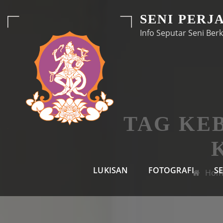
Skip
SENI PERJ
to
Info Seputar Seni Berk
content
TAG KE
LUKISAN
FOTOGRAFI
S
Hom