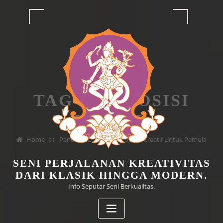
Skip
to
content
TAG KOMPOSISI
VISUAL
Home
Panduan Lengkap Fotografi Kreatif Untuk Pemula
SENI PERJALANAN KREATIVITAS
DARI KLASIK HINGGA MODERN.
Info Seputar Seni Berkualitas.