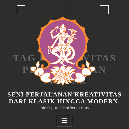
Skip
to
content
TAG KREATIVITAS
PERTUNJUKAN
TEATER
Home
Eksplorasi Seni Pertunjukan Teater Indonesia
SENI PERJALANAN KREATIVITAS
DARI KLASIK HINGGA MODERN.
Info Seputar Seni Berkualitas.