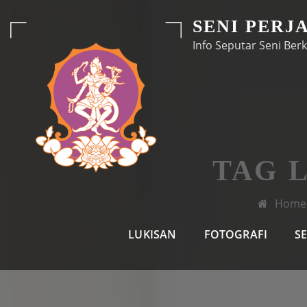
Skip
SENI PERJ
to
Info Seputar Seni Berk
content
TAG 
Home
LUKISAN
FOTOGRAFI
S