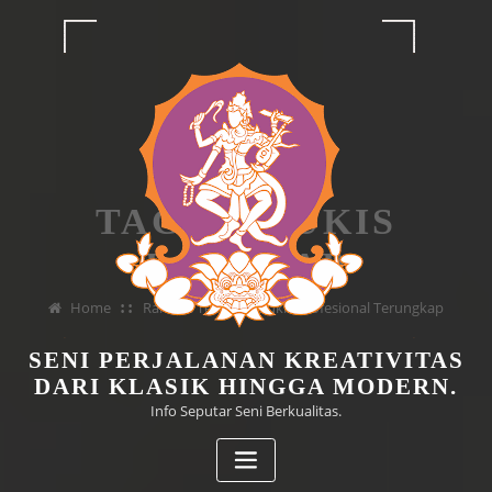
Skip
to
content
TAG MELUKIS
LANSKAP
Home
Rahasia Teknik Melukis Profesional Terungkap
SENI PERJALANAN KREATIVITAS
DARI KLASIK HINGGA MODERN.
Info Seputar Seni Berkualitas.