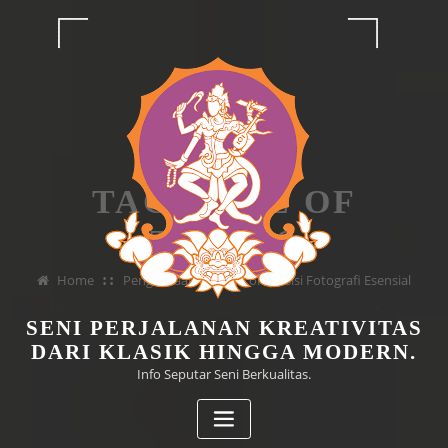
Skip
to
content
TAG RULE OF
THIRDS
Home
Penguasaan Teknik Komposisi Fotografi Esensial
SENI PERJALANAN KREATIVITAS
DARI KLASIK HINGGA MODERN.
Info Seputar Seni Berkualitas.