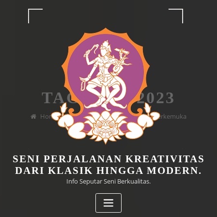
Skip
to
content
TAG SENI 2023
Home
Temukan Koleksi Seni Dunia Terkemuka
SENI PERJALANAN KREATIVITAS
DARI KLASIK HINGGA MODERN.
Info Seputar Seni Berkualitas.