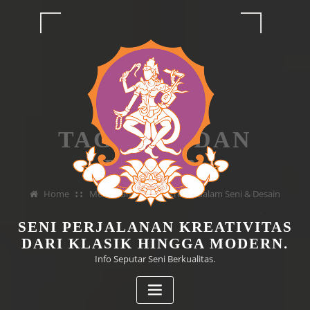
Skip
to
content
TAG SENI DAN
DESAIN
Home
Memahami Proses Kreatif dalam Seni & Desain
SENI PERJALANAN KREATIVITAS
DARI KLASIK HINGGA MODERN.
Info Seputar Seni Berkualitas.