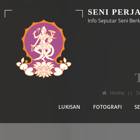
Skip
SENI PERJ
to
Info Seputar Seni Berk
content
Home
S
LUKISAN
FOTOGRAFI
S