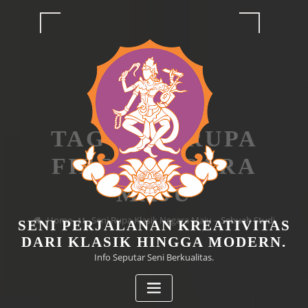
Skip
to
content
TAG SENI RUPA
FIBER NEGARA
MAJU
Home
Seni Rupa Klasik Negara Maju – Sebuah Studi
SENI PERJALANAN KREATIVITAS
DARI KLASIK HINGGA MODERN.
Info Seputar Seni Berkualitas.