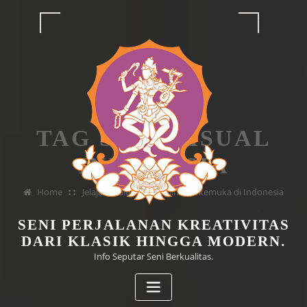
Skip
to
content
TAG SENI VISUAL
INDONESIA
Home
Jelajahi Galeri Seni Online Terkemuka di Indonesia
SENI PERJALANAN KREATIVITAS
DARI KLASIK HINGGA MODERN.
Info Seputar Seni Berkualitas.