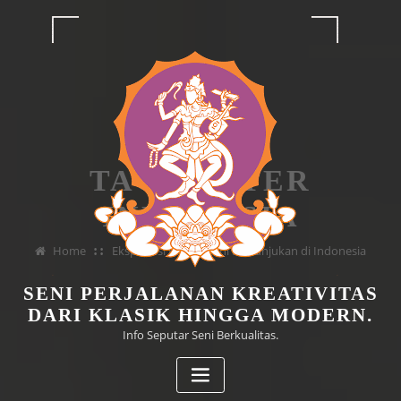
Skip
to
content
TAG TEATER
INDONESIA
Home
Eksplorasi Drama Seni Pertunjukan di Indonesia
SENI PERJALANAN KREATIVITAS
DARI KLASIK HINGGA MODERN.
Info Seputar Seni Berkualitas.