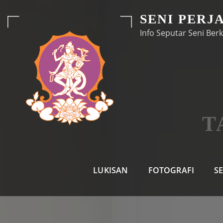
Skip
SENI PERJ
to
Info Seputar Seni Berk
content
T
LUKISAN
FOTOGRAFI
S