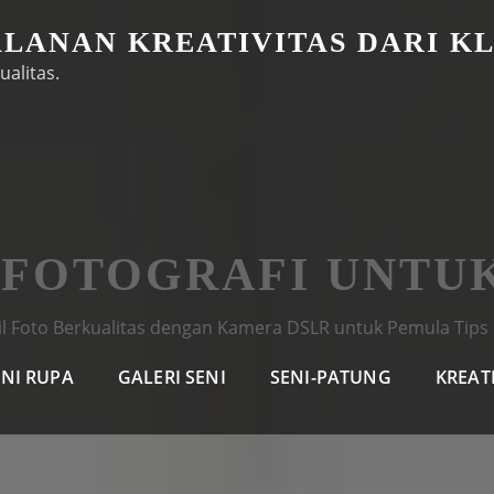
ALANAN KREATIVITAS DARI K
ualitas.
S FOTOGRAFI UNTU
 Foto Berkualitas dengan Kamera DSLR untuk Pemula Tips d
ENI RUPA
GALERI SENI
SENI-PATUNG
KREAT