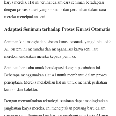
karya mereka. Hal ini terlihat dalam cara seniman beradaptasi
dengan proses kurasi yang otomatis dan perubahan dalam cara
mereka menciptakan seni.
Adaptasi Seniman terhadap Proses Kurasi Otomatis
Seniman kini menghadapi sistem kurasi otomatis yang dipicu oleh
AI. Sistem ini memindai dan menganalisis karya seni, lalu
merekomendasikan mereka kepada pemirsa.
Seniman berusaha untuk beradaptasi dengan perubahan ini.
Beberapa menggunakan alat AI untuk membantu dalam proses
penciptaan. Mereka melakukan hal ini untuk menarik perhatian
kurator dan kolektor.
Dengan memanfaatkan teknologi, seniman dapat meningkatkan
jangkauan karya mereka. Ini menciptakan peluang baru dalam
pameran seni. Seniman kini harus memahami cara kerja AI agar