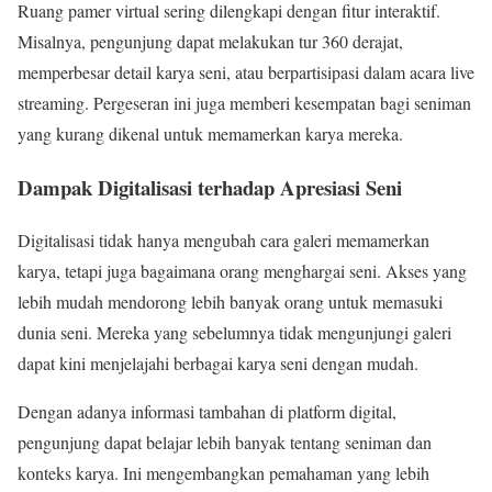
Ruang pamer virtual sering dilengkapi dengan fitur interaktif.
Misalnya, pengunjung dapat melakukan tur 360 derajat,
memperbesar detail karya seni, atau berpartisipasi dalam acara live
streaming. Pergeseran ini juga memberi kesempatan bagi seniman
yang kurang dikenal untuk memamerkan karya mereka.
Dampak Digitalisasi terhadap Apresiasi Seni
Digitalisasi tidak hanya mengubah cara galeri memamerkan
karya, tetapi juga bagaimana orang menghargai seni. Akses yang
lebih mudah mendorong lebih banyak orang untuk memasuki
dunia seni. Mereka yang sebelumnya tidak mengunjungi galeri
dapat kini menjelajahi berbagai karya seni dengan mudah.
Dengan adanya informasi tambahan di platform digital,
pengunjung dapat belajar lebih banyak tentang seniman dan
konteks karya. Ini mengembangkan pemahaman yang lebih