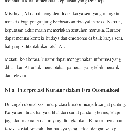
membantu kurator membuat keputusan yang lebih tepat.
Misalnya, AI dapat mengidentifikasi karya seni yang mungkin
menarik bagi pengunjung berdasarkan riwayat mereka. Namun,
keputusan akhir masih memerlukan sentuhan manusia. Kurator
dapat menilai konteks budaya dan emosional di balik karya seni,
hal yang sulit dilakukan oleh AI.
Melalui kolaborasi, kurator dapat menggunakan informasi yang
dihasilkan AI untuk menciptakan pameran yang lebih menarik
dan relevan.
Nilai Interpretasi Kurator dalam Era Otomatisasi
Di tengah otomatisasi, interpretasi kurator menjadi sangat penting.
Karya seni tidak hanya dilihat dari sudut pandang teknis, tetapi
juga dari makna terdalam yang diungkapkan. Kurator memahami
isu-isu sosial, sejarah, dan budaya yang terkait dengan setiap