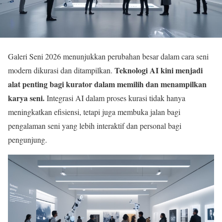
Galeri Seni 2026 menunjukkan perubahan besar dalam cara seni
Teknologi AI kini menjadi
modern dikurasi dan ditampilkan.
alat penting bagi kurator dalam memilih dan menampilkan
karya seni.
Integrasi AI dalam proses kurasi tidak hanya
meningkatkan efisiensi, tetapi juga membuka jalan bagi
pengalaman seni yang lebih interaktif dan personal bagi
pengunjung.