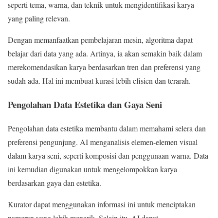
seperti tema, warna, dan teknik untuk mengidentifikasi karya
yang paling relevan.
Dengan memanfaatkan pembelajaran mesin, algoritma dapat
belajar dari data yang ada. Artinya, ia akan semakin baik dalam
merekomendasikan karya berdasarkan tren dan preferensi yang
sudah ada. Hal ini membuat kurasi lebih efisien dan terarah.
Pengolahan Data Estetika dan Gaya Seni
Pengolahan data estetika membantu dalam memahami selera dan
preferensi pengunjung. AI menganalisis elemen-elemen visual
dalam karya seni, seperti komposisi dan penggunaan warna. Data
ini kemudian digunakan untuk mengelompokkan karya
berdasarkan gaya dan estetika.
Kurator dapat menggunakan informasi ini untuk menciptakan
pameran yang lebih menarik. Selain itu, AI dapat