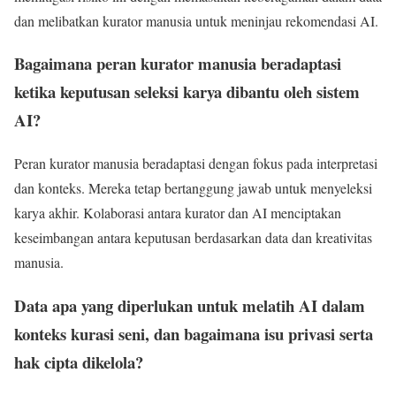
dan melibatkan kurator manusia untuk meninjau rekomendasi AI.
Bagaimana peran kurator manusia beradaptasi
ketika keputusan seleksi karya dibantu oleh sistem
AI?
Peran kurator manusia beradaptasi dengan fokus pada interpretasi
dan konteks. Mereka tetap bertanggung jawab untuk menyeleksi
karya akhir. Kolaborasi antara kurator dan AI menciptakan
keseimbangan antara keputusan berdasarkan data dan kreativitas
manusia.
Data apa yang diperlukan untuk melatih AI dalam
konteks kurasi seni, dan bagaimana isu privasi serta
hak cipta dikelola?