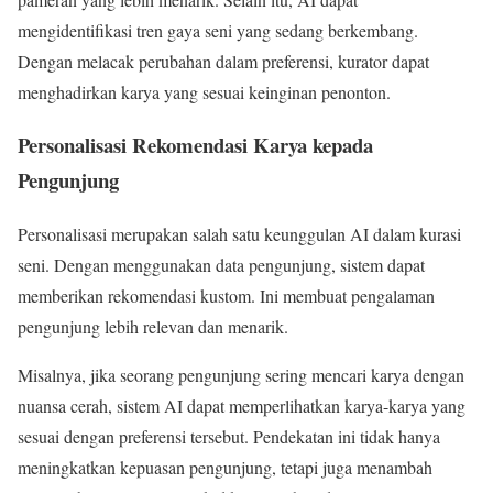
mengidentifikasi tren gaya seni yang sedang berkembang.
Dengan melacak perubahan dalam preferensi, kurator dapat
menghadirkan karya yang sesuai keinginan penonton.
Personalisasi Rekomendasi Karya kepada
Pengunjung
Personalisasi merupakan salah satu keunggulan AI dalam kurasi
seni. Dengan menggunakan data pengunjung, sistem dapat
memberikan rekomendasi kustom. Ini membuat pengalaman
pengunjung lebih relevan dan menarik.
Misalnya, jika seorang pengunjung sering mencari karya dengan
nuansa cerah, sistem AI dapat memperlihatkan karya-karya yang
sesuai dengan preferensi tersebut. Pendekatan ini tidak hanya
meningkatkan kepuasan pengunjung, tetapi juga menambah