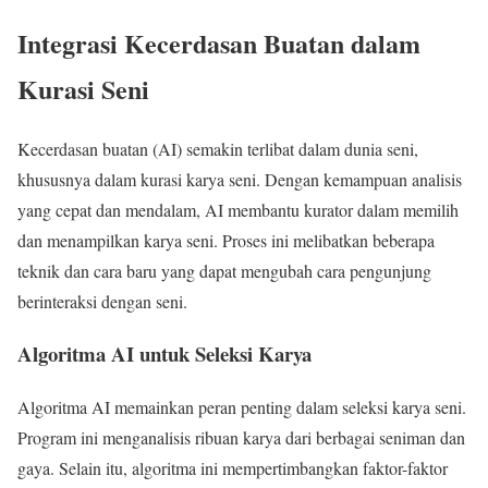
Integrasi Kecerdasan Buatan dalam
Kurasi Seni
Kecerdasan buatan (AI) semakin terlibat dalam dunia seni,
khususnya dalam kurasi karya seni. Dengan kemampuan analisis
yang cepat dan mendalam, AI membantu kurator dalam memilih
dan menampilkan karya seni. Proses ini melibatkan beberapa
teknik dan cara baru yang dapat mengubah cara pengunjung
berinteraksi dengan seni.
Algoritma AI untuk Seleksi Karya
Algoritma AI memainkan peran penting dalam seleksi karya seni.
Program ini menganalisis ribuan karya dari berbagai seniman dan
gaya. Selain itu, algoritma ini mempertimbangkan faktor-faktor