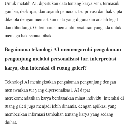
Untuk melatih AI, diperlukan data tentang karya seni, termasuk
gambar, deskripsi, dan sejarah pameran. Isu privasi dan hak cipta
dikelola dengan memastikan data yang digunakan adalah legal
dan dilindungi. Galeri harus mematuhi peraturan yang ada untuk
menjaga hak semua pihak.
Bagaimana teknologi AI memengaruhi pengalaman
pengunjung melalui personalisasi tur, interpretasi
karya, dan interaksi di ruang galeri?
Teknologi AI meningkatkan pengalaman pengunjung dengan
menawarkan tur yang dipersonalisasi. AI dapat
merekomendasikan karya berdasarkan minat individu. Interaksi di
ruang galeri juga menjadi lebih dinamis, dengan aplikasi yang
memberikan informasi tambahan tentang karya yang sedang
dilihat.