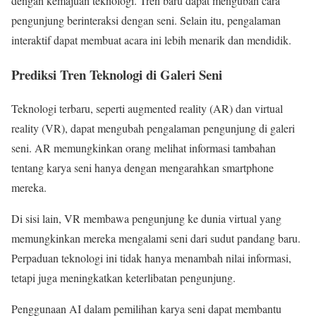
dengan kemajuan teknologi. Tren baru dapat mengubah cara
pengunjung berinteraksi dengan seni. Selain itu, pengalaman
interaktif dapat membuat acara ini lebih menarik dan mendidik.
Prediksi Tren Teknologi di Galeri Seni
Teknologi terbaru, seperti augmented reality (AR) dan virtual
reality (VR), dapat mengubah pengalaman pengunjung di galeri
seni. AR memungkinkan orang melihat informasi tambahan
tentang karya seni hanya dengan mengarahkan smartphone
mereka.
Di sisi lain, VR membawa pengunjung ke dunia virtual yang
memungkinkan mereka mengalami seni dari sudut pandang baru.
Perpaduan teknologi ini tidak hanya menambah nilai informasi,
tetapi juga meningkatkan keterlibatan pengunjung.
Penggunaan AI dalam pemilihan karya seni dapat membantu