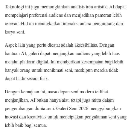
Teknologi ini juga memungkinkan analisis tren artistik. AI dapat
mempelajari preferensi audiens dan menjadikan pameran lebih
relevan. Hal ini meningkatkan interaksi antara pengunjung dan
karya seni.
Aspek lain yang perlu dicatat adalah aksesibilitas. Dengan
bantuan AI, galeri dapat menjangkau audiens yang lebih luas
melalui platform digital. Ini memberikan kesempatan bagi lebih
banyak orang untuk menikmati seni, meskipun mereka tidak
dapat hadir secara fisik.
Dengan kemajuan ini, masa depan seni modern terlihat
menjanjikan. AI bukan hanya alat, tetapi juga mitra dalam
pengembangan dunia seni. Galeri Seni 2026 menggabungkan
inovasi dan kreativitas untuk menciptakan pengalaman seni yang
lebih baik bagi semua.