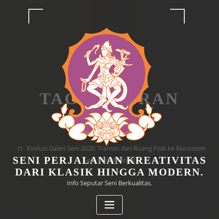
Skip
to
content
TAG PAMERAN
LUKISAN
Home
Evolusi Galeri Seni 2026: Transisi dari Ruang Fisik ke Ekosistem
SENI PERJALANAN KREATIVITAS
Seni Digital Global
DARI KLASIK HINGGA MODERN.
Info Seputar Seni Berkualitas.