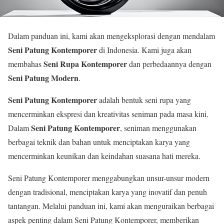
Dalam panduan ini, kami akan mengeksplorasi dengan mendalam
Seni Patung Kontemporer
di Indonesia. Kami juga akan
Seni Rupa Kontemporer
membahas
dan perbedaannya dengan
Seni Patung Modern
.
Seni Patung Kontemporer
adalah bentuk seni rupa yang
mencerminkan ekspresi dan kreativitas seniman pada masa kini.
Seni Patung Kontemporer
Dalam
, seniman menggunakan
berbagai teknik dan bahan untuk menciptakan karya yang
mencerminkan keunikan dan keindahan suasana hati mereka.
Seni Patung Kontemporer menggabungkan unsur-unsur modern
dengan tradisional, menciptakan karya yang inovatif dan penuh
tantangan. Melalui panduan ini, kami akan menguraikan berbagai
aspek penting dalam Seni Patung Kontemporer, memberikan