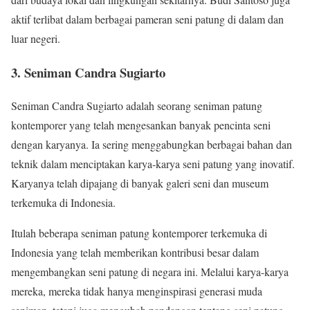
aktif terlibat dalam berbagai pameran seni patung di dalam dan
luar negeri.
3. Seniman Candra Sugiarto
Seniman Candra Sugiarto adalah seorang seniman patung
kontemporer yang telah mengesankan banyak pencinta seni
dengan karyanya. Ia sering menggabungkan berbagai bahan dan
teknik dalam menciptakan karya-karya seni patung yang inovatif.
Karyanya telah dipajang di banyak galeri seni dan museum
terkemuka di Indonesia.
Itulah beberapa seniman patung kontemporer terkemuka di
Indonesia yang telah memberikan kontribusi besar dalam
mengembangkan seni patung di negara ini. Melalui karya-karya
mereka, mereka tidak hanya menginspirasi generasi muda