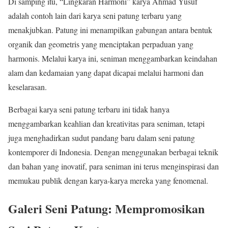
Di samping itu, “Lingkaran Harmoni” karya Ahmad Yusuf
adalah contoh lain dari karya seni patung terbaru yang
menakjubkan. Patung ini menampilkan gabungan antara bentuk
organik dan geometris yang menciptakan perpaduan yang
harmonis. Melalui karya ini, seniman menggambarkan keindahan
alam dan kedamaian yang dapat dicapai melalui harmoni dan
keselarasan.
Berbagai karya seni patung terbaru ini tidak hanya
menggambarkan keahlian dan kreativitas para seniman, tetapi
juga menghadirkan sudut pandang baru dalam seni patung
kontemporer di Indonesia. Dengan menggunakan berbagai teknik
dan bahan yang inovatif, para seniman ini terus menginspirasi dan
memukau publik dengan karya-karya mereka yang fenomenal.
Galeri Seni Patung: Mempromosikan