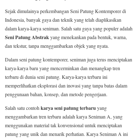
Sejak dimulainya perkembangan Seni Patung Kontemporer di
Indonesia, banyak gaya dan teknik yang telah diaplikasikan
dalam karya-karya seniman. Salah satu gaya yang populer adalah
Seni Patung Abstrak
yang menekankan pada bentuk, warna,
dan tekstur, tanpa menggambarkan objek yang nyata.
Dalam seni patung kontemporer, seniman juga terus menciptakan
karya-karya baru yang mencerminkan dan menangkap tren
terbaru di dunia seni patung. Karya-karya terbaru ini
memperlihatkan eksplorasi dan inovasi yang tanpa batas dalam
penggunaan bahan, konsep, dan metode pengerjaan.
karya seni patung terbaru
Salah satu contoh
yang
menggambarkan tren terbaru adalah karya Seniman A, yang
menggunakan material tak konvensional untuk menciptakan
patung yang unik dan menarik perhatian. Karya Seniman A ini