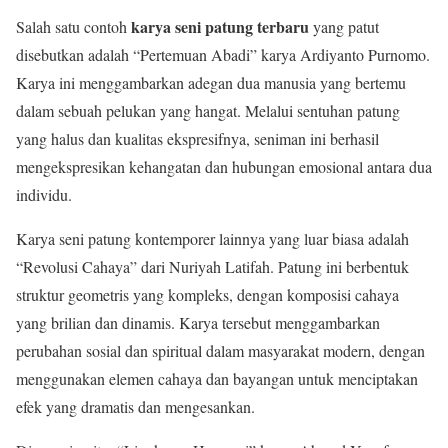
karya seni patung terbaru
Salah satu contoh
yang patut
disebutkan adalah “Pertemuan Abadi” karya Ardiyanto Purnomo.
Karya ini menggambarkan adegan dua manusia yang bertemu
dalam sebuah pelukan yang hangat. Melalui sentuhan patung
yang halus dan kualitas ekspresifnya, seniman ini berhasil
mengekspresikan kehangatan dan hubungan emosional antara dua
individu.
Karya seni patung kontemporer lainnya yang luar biasa adalah
“Revolusi Cahaya” dari Nuriyah Latifah. Patung ini berbentuk
struktur geometris yang kompleks, dengan komposisi cahaya
yang brilian dan dinamis. Karya tersebut menggambarkan
perubahan sosial dan spiritual dalam masyarakat modern, dengan
menggunakan elemen cahaya dan bayangan untuk menciptakan
efek yang dramatis dan mengesankan.