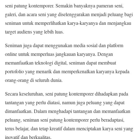
seni patung kontemporer. Semakin banyaknya pameran seni,
galeri, dan acara seni yang diselenggarakan menjadi peluang bagi
seniman untuk memperlihatkan karya-karyanya dan menjangkau
target audiens yang lebih luas.
Seniman juga dapat menggunakan media sosial dan platform
online untuk memperluas jangkauan karyanya. Dengan
memanfaatkan teknologi digital, seniman dapat membuat
portofolio yang menarik dan memperkenalkan karyanya kepada
orang-orang di seluruh dunia.
Secara keseluruhan, seni patung kontemporer dihadapkan pada
tantangan yang perlu diatasi, namun juga peluang yang dapat
dimanfaatkan. Dalam menghadapi tantangan dan memanfaatkan
peluang, seniman seni patung kontemporer perlu beradaptasi,
terus belajar, dan tetap kreatif dalam menciptakan karya seni yang
inovatif dan berkualitas.