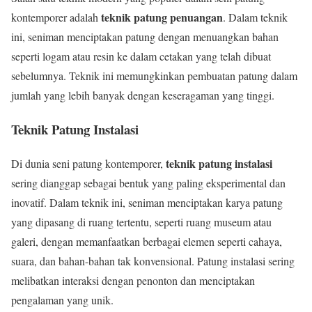
teknik patung penuangan
kontemporer adalah
. Dalam teknik
ini, seniman menciptakan patung dengan menuangkan bahan
seperti logam atau resin ke dalam cetakan yang telah dibuat
sebelumnya. Teknik ini memungkinkan pembuatan patung dalam
jumlah yang lebih banyak dengan keseragaman yang tinggi.
Teknik Patung Instalasi
teknik patung instalasi
Di dunia seni patung kontemporer,
sering dianggap sebagai bentuk yang paling eksperimental dan
inovatif. Dalam teknik ini, seniman menciptakan karya patung
yang dipasang di ruang tertentu, seperti ruang museum atau
galeri, dengan memanfaatkan berbagai elemen seperti cahaya,
suara, dan bahan-bahan tak konvensional. Patung instalasi sering
melibatkan interaksi dengan penonton dan menciptakan
pengalaman yang unik.