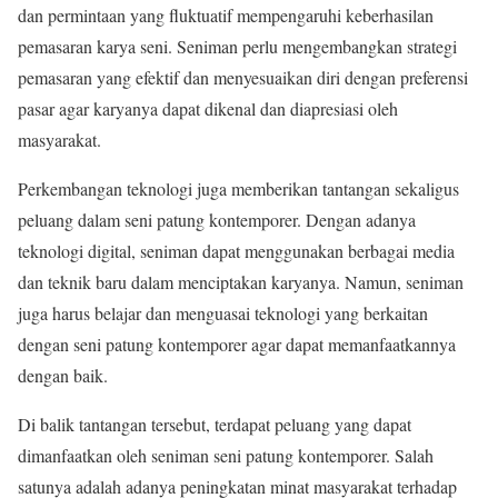
dan permintaan yang fluktuatif mempengaruhi keberhasilan
pemasaran karya seni. Seniman perlu mengembangkan strategi
pemasaran yang efektif dan menyesuaikan diri dengan preferensi
pasar agar karyanya dapat dikenal dan diapresiasi oleh
masyarakat.
Perkembangan teknologi juga memberikan tantangan sekaligus
peluang dalam seni patung kontemporer. Dengan adanya
teknologi digital, seniman dapat menggunakan berbagai media
dan teknik baru dalam menciptakan karyanya. Namun, seniman
juga harus belajar dan menguasai teknologi yang berkaitan
dengan seni patung kontemporer agar dapat memanfaatkannya
dengan baik.
Di balik tantangan tersebut, terdapat peluang yang dapat
dimanfaatkan oleh seniman seni patung kontemporer. Salah
satunya adalah adanya peningkatan minat masyarakat terhadap