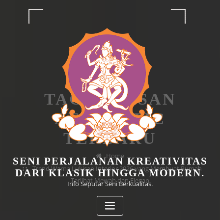
Skip
to
content
TAG LUKISAN
AESTHETIC
TERBARU
Home
SENI PERJALANAN KREATIVITAS
Trend Warna Lukisan Interior 2026 yang Membuat Rumah
DARI KLASIK HINGGA MODERN.
Terlihat Mewah dan Elegan
Info Seputar Seni Berkualitas.