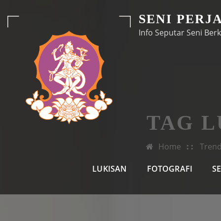
Skip
SENI PERJ
to
Info Seputar Seni Berk
content
TAG L
Home
Trend
LUKISAN
FOTOGRAFI
S