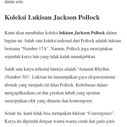
dunia seni.
Koleksi Lukisan Jackson Pollock
lukisan Jackson Pollock
Kami akan membahas koleksi
dalam
bagian ini. Salah satu koleksi terkenal dari Pollock adalah lukisan
bernama “Number 17A”. Namun, Pollock juga menciptakan
sejumlah karya lain yang tidak kalah menakjubkan.
Salah satu karya terkenal lainnya adalah “Autumn Rhythm
(Number 30)”. Lukisan ini menampilkan gaya ekspresionisme
abstrak yang menjadi ciri khas Pollock. Kebebasan dalam
mengaplikasikan cat dan gerakan tubuh yang spontan
menciptakan efek yang dinamis dan kontemporer.
Selain itu, kami tidak bisa melupakan lukisan “Convergence”.
Karya ini dipenuhi dengan warna-warna cerah dan garis-garis