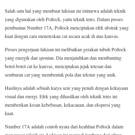
Salah satu hal yang membuat lukisan ini istimewa adalah teknik
yang digunakan oleh Pollock, yaitu teknik tetes. Dalam proses
pembuatan Number 17A, Pollock menciptakan efek abstrak yang
kuat dengan cara meneteskan cat secara acak di atas kanvas.
Proses pengerjaan lukisan ini melibatkan gerakan tubuh Pollock
yang energik dan spontan. Dia menjatuhkan dan membanting
botol-botol cat ke kanvas, menciptakan jejak tetesan dan
semburan cat yang membentuk pola dan tekstur yang unik.
Hasilnya adalah sebuah karya seni yang penuh dengan kekayaan
visual dan energi. Efek yang dihasilkan oleh teknik tetes ini
memberikan kesan kebebasan, kekacauan, dan ekspresi yang
kuat.
Number 17A adalah contoh nyata dari keahlian Pollock dalam
menguasai teknik ini. Lukisan ini menjadi lambang dari aliran