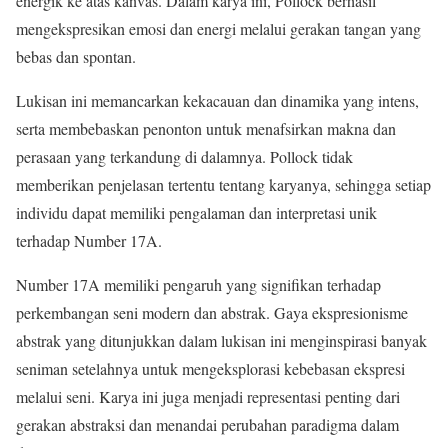
energik ke atas kanvas. Dalam karya ini, Pollock berhasil
mengekspresikan emosi dan energi melalui gerakan tangan yang
bebas dan spontan.
Lukisan ini memancarkan kekacauan dan dinamika yang intens,
serta membebaskan penonton untuk menafsirkan makna dan
perasaan yang terkandung di dalamnya. Pollock tidak
memberikan penjelasan tertentu tentang karyanya, sehingga setiap
individu dapat memiliki pengalaman dan interpretasi unik
terhadap Number 17A.
Number 17A memiliki pengaruh yang signifikan terhadap
perkembangan seni modern dan abstrak. Gaya ekspresionisme
abstrak yang ditunjukkan dalam lukisan ini menginspirasi banyak
seniman setelahnya untuk mengeksplorasi kebebasan ekspresi
melalui seni. Karya ini juga menjadi representasi penting dari
gerakan abstraksi dan menandai perubahan paradigma dalam