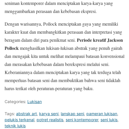
seniman kontemporer dalam menciptakan karya-karya yang
menggambarkan perasaan dan kebebasan ekspresi.
Dengan warisannya, Pollock menciptakan gaya yang memiliki
karakter kuat dan membangkitkan perasaan dan interpretasi yang
Periode kreatif Jackson
beragam dalam diri para penikmat seni.
Pollock
menghasilkan lukisan-lukisan abstrak yang penuh gairah
dan mengajak kita untuk melihat melampaui batasan konvensional
dan merasakan kebebasan dalam berekspresi melalui seni.
Keberaniannya dalam menciptakan karya yang tak terduga telah
memperluas batasan seni dan membuktikan bahwa seni tidaklah
harus terikat oleh peraturan-peraturan yang baku.
Categories:
Lukisan
Tags:
abstrak art
,
karya seni
,
lanskap seni
,
pameran lukisan
,
pelukis terkenal
,
potret realistis
,
seni kontemporer
,
seni lukis
,
teknik lukis