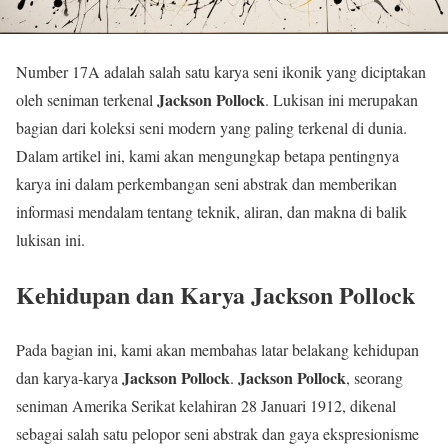
Number 17A adalah salah satu karya seni ikonik yang diciptakan
Jackson Pollock
oleh seniman terkenal
. Lukisan ini merupakan
bagian dari koleksi seni modern yang paling terkenal di dunia.
Dalam artikel ini, kami akan mengungkap betapa pentingnya
karya ini dalam perkembangan seni abstrak dan memberikan
informasi mendalam tentang teknik, aliran, dan makna di balik
lukisan ini.
Kehidupan dan Karya Jackson Pollock
Pada bagian ini, kami akan membahas latar belakang kehidupan
Jackson Pollock
Jackson Pollock
dan karya-karya
.
, seorang
seniman Amerika Serikat kelahiran 28 Januari 1912, dikenal
sebagai salah satu pelopor seni abstrak dan gaya ekspresionisme