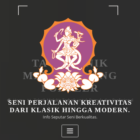
Skip
to
content
TAG TEKNIK
MELUKIS YANG
POPULER
Home
Teknik Melukis Terbaik untuk Pemula dan Profesional
SENI PERJALANAN KREATIVITAS
DARI KLASIK HINGGA MODERN.
Info Seputar Seni Berkualitas.