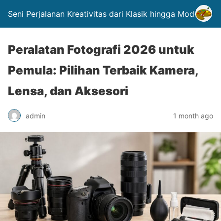
Seni Perjalanan Kreativitas dari Klasik hingga Modern.
Peralatan Fotografi 2026 untuk
Pemula: Pilihan Terbaik Kamera,
Lensa, dan Aksesori
admin
1 month ago