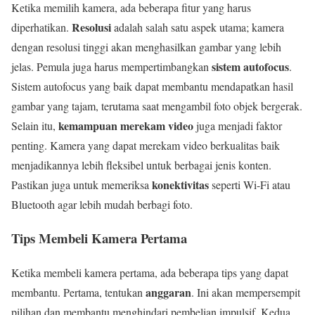
Ketika memilih kamera, ada beberapa fitur yang harus
Resolusi
diperhatikan.
adalah salah satu aspek utama; kamera
dengan resolusi tinggi akan menghasilkan gambar yang lebih
sistem autofocus
jelas. Pemula juga harus mempertimbangkan
.
Sistem autofocus yang baik dapat membantu mendapatkan hasil
gambar yang tajam, terutama saat mengambil foto objek bergerak.
kemampuan merekam video
Selain itu,
juga menjadi faktor
penting. Kamera yang dapat merekam video berkualitas baik
menjadikannya lebih fleksibel untuk berbagai jenis konten.
konektivitas
Pastikan juga untuk memeriksa
seperti Wi-Fi atau
Bluetooth agar lebih mudah berbagi foto.
Tips Membeli Kamera Pertama
Ketika membeli kamera pertama, ada beberapa tips yang dapat
anggaran
membantu. Pertama, tentukan
. Ini akan mempersempit
pilihan dan membantu menghindari pembelian impulsif. Kedua,