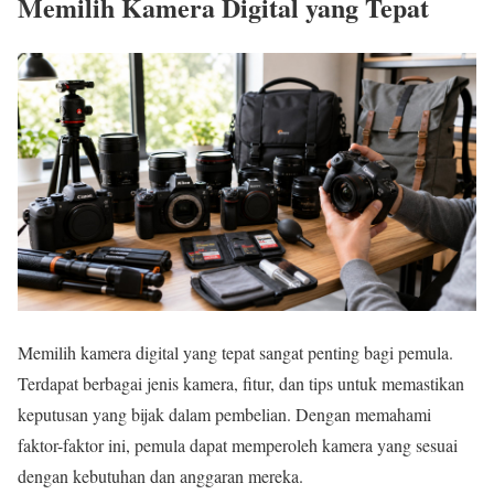
Memilih Kamera Digital yang Tepat
Memilih kamera digital yang tepat sangat penting bagi pemula.
Terdapat berbagai jenis kamera, fitur, dan tips untuk memastikan
keputusan yang bijak dalam pembelian. Dengan memahami
faktor-faktor ini, pemula dapat memperoleh kamera yang sesuai
dengan kebutuhan dan anggaran mereka.