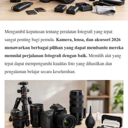
Mengambil keputusan tentang peralatan fotografi yang tepat
Kamera, lensa, dan aksesori 2026
sangat penting bagi pemula.
menawarkan berbagai pilihan yang dapat membantu mereka
memulai perjalanan fotografi dengan baik.
Memilih alat yang
tepat dapat mempengaruhi kualitas foto yang dihasilkan dan
pengalaman belajar secara keseluruhan.