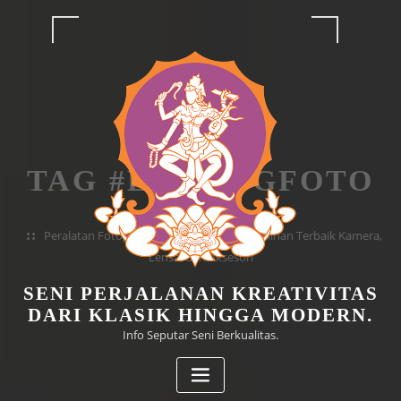
Skip
to
content
TAG #EDITINGFOTO
Home
Peralatan Fotografi 2026 untuk Pemula: Pilihan Terbaik Kamera,
Lensa, dan Aksesori
SENI PERJALANAN KREATIVITAS
DARI KLASIK HINGGA MODERN.
Info Seputar Seni Berkualitas.