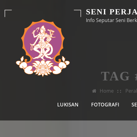
Skip
SENI PERJ
to
Info Seputar Seni Berk
content
TAG
Home
Pera
LUKISAN
FOTOGRAFI
S